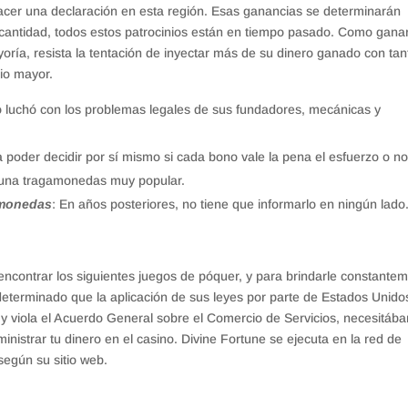
er una declaración en esta región. Esas ganancias se determinarán
sa cantidad, todos estos patrocinios están en tiempo pasado. Como gana
ría, resista la tentación de inyectar más de su dinero ganado con tan
io mayor.
tio luchó con los problemas legales de sus fundadores, mecánicas y
 poder decidir por sí mismo si cada bono vale la pena el esfuerzo o no
 una tragamonedas muy popular.
amonedas
: En años posteriores, no tiene que informarlo en ningún lado
ncontrar los siguientes juegos de póquer, y para brindarle constante
eterminado que la aplicación de sus leyes por parte de Estados Unido
a y viola el Acuerdo General sobre el Comercio de Servicios, necesitáb
istrar tu dinero en el casino. Divine Fortune se ejecuta en la red de
según su sitio web.