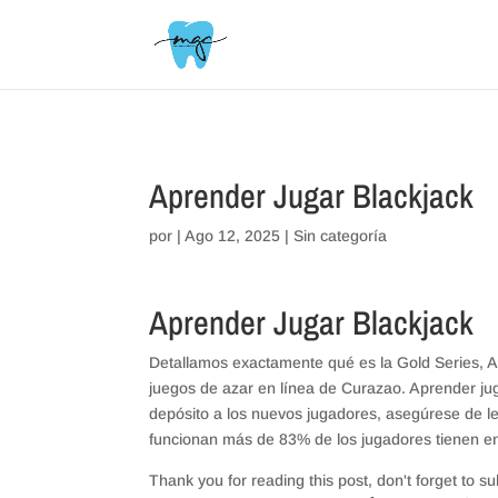
// _ea_al
Aprender Jugar Blackjack
por
|
Ago 12, 2025
| Sin categoría
Aprender Jugar Blackjack
Detallamos exactamente qué es la Gold Series, Ala
juegos de azar en línea de Curazao. Aprender ju
depósito a los nuevos jugadores, asegúrese de le
funcionan más de 83% de los jugadores tienen e
Thank you for reading this post, don't forget to su