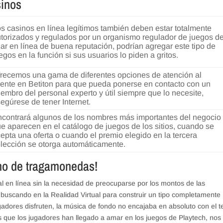
sinos
s casinos en línea legítimos también deben estar totalmente
torizados y regulados por un organismo regulador de juegos d
ar en línea de buena reputación, podrían agregar este tipo de
egos en la función si sus usuarios lo piden a gritos.
recemos una gama de diferentes opciones de atención al
iente en Betiton para que pueda ponerse en contacto con un
embro del personal experto y útil siempre que lo necesite,
egúrese de tener Internet.
contrará algunos de los nombres más importantes del negocio
e aparecen en el catálogo de juegos de los sitios, cuando se
epta una oferta o cuando el premio elegido en la tercera
lección se otorga automáticamente.
sino de tragamonedas!
eal en línea sin la necesidad de preocuparse por los montos de las
uscando en la Realidad Virtual para construir un tipo completamente
adores disfruten, la música de fondo no encajaba en absoluto con el 
cas que los jugadores han llegado a amar en los juegos de Playtech, nos