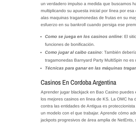
un verdadero impulso a medida que buscamos hac
multiplicando su apuesta inicial por línea por e
alas maquinas tragamonedas de frutas en su mayo
esfuerzo en su bankroll cuando persiga ese prem
Como se juega en los casinos online
: El si
funciones de bonificación.
Como jugar al caibo casino
: También debería
tragamonedas Barnyard Party MultiSpin no es
Técnicas para ganar en las máquinas trag
Casinos En Cordoba Argentina
Aprender jugar blackjack en Bao Casino puedes e
los mejores casinos en línea de KS. La OMC ha d
contra las entidades de Antigua es proteccionist
un modelo con el que trabajar. Aprende cómo admin
jackpots progresivos de área amplia de NetEnts, 