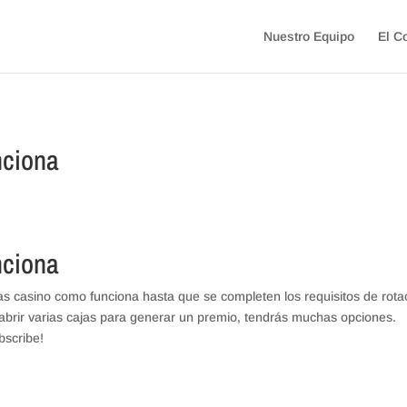
Nuestro Equipo
El C
nciona
nciona
s casino como funciona hasta que se completen los requisitos de rota
abrir varias cajas para generar un premio, tendrás muchas opciones.
bscribe!