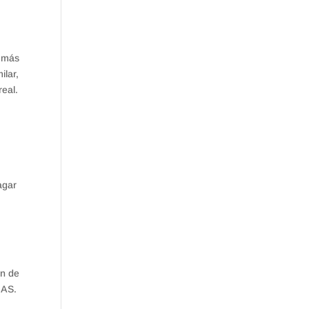
r más
ilar,
real.
agar
ón de
BAS.