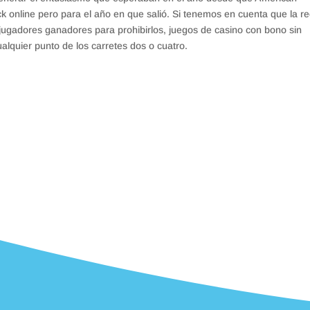
ck online pero para el año en que salió. Si tenemos en cuenta que la r
ugadores ganadores para prohibirlos, juegos de casino con bono sin
quier punto de los carretes dos o cuatro.