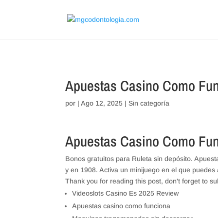
// _ea_al
Apuestas Casino Como Fu
por
|
Ago 12, 2025
| Sin categoría
Apuestas Casino Como Fu
Bonos gratuitos para Ruleta sin depósito.
Apuesta
y en 1908.
Activa un minijuego en el que puedes 
Thank you for reading this post, don't forget to su
Videoslots Casino Es 2025 Review
Apuestas casino como funciona