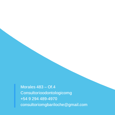
Morales 483 – Of.4
Consultorioodontologicomg
+54 9 294 489-4970
consultoriomgbariloche@gmail.com