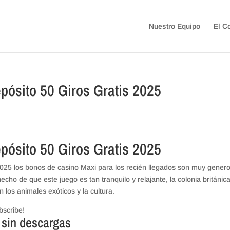
Nuestro Equipo
El C
pósito 50 Giros Gratis 2025
pósito 50 Giros Gratis 2025
2025 los bonos de casino Maxi para los recién llegados son muy gener
echo de que este juego es tan tranquilo y relajante, la colonia británic
 los animales exóticos y la cultura.
bscribe!
s sin descargas