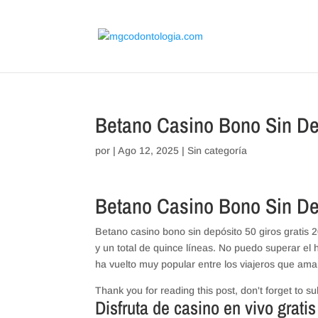
// _ea_al
Betano Casino Bono Sin De
por
|
Ago 12, 2025
| Sin categoría
Betano Casino Bono Sin De
Betano casino bono sin depósito 50 giros gratis 
y un total de quince líneas. No puedo superar el h
ha vuelto muy popular entre los viajeros que aman
Thank you for reading this post, don't forget to su
Disfruta de casino en vivo grati