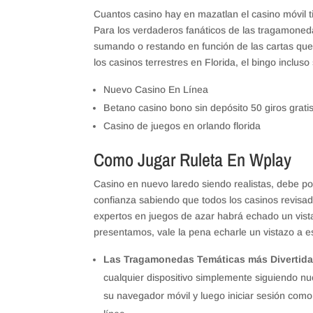
Cuantos casino hay en mazatlan el casino móvil t
Para los verdaderos fanáticos de las tragamoneda
sumando o restando en función de las cartas que
los casinos terrestres en Florida, el bingo inclus
Nuevo Casino En Línea
Betano casino bono sin depósito 50 giros grati
Casino de juegos en orlando florida
Como Jugar Ruleta En Wplay
Casino en nuevo laredo siendo realistas, debe p
confianza sabiendo que todos los casinos revisa
expertos en juegos de azar habrá echado un vista
presentamos, vale la pena echarle un vistazo a e
Las Tragamonedas Temáticas más Divertida
cualquier dispositivo simplemente siguiendo nu
su navegador móvil y luego iniciar sesión como