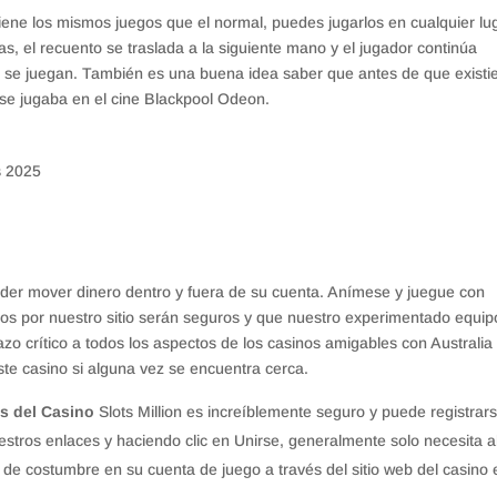
iene los mismos juegos que el normal, puedes jugarlos en cualquier lu
s, el recuento se traslada a la siguiente mano y el jugador continúa
 se juegan. También es una buena idea saber que antes de que existi
o se jugaba en el cine Blackpool Odeon.
s 2025
oder mover dinero dentro y fuera de su cuenta. Anímese y juegue con
dos por nuestro sitio serán seguros y que nuestro experimentado equip
zo crítico a todos los aspectos de los casinos amigables con Australia
ste casino si alguna vez se encuentra cerca.
s del Casino
Slots Million es increíblemente seguro y puede registrar
estros enlaces y haciendo clic en Unirse, generalmente solo necesita a
 de costumbre en su cuenta de juego a través del sitio web del casino 