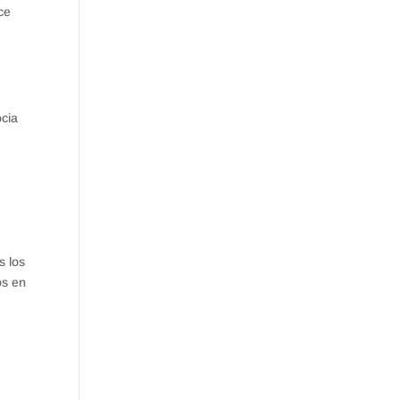
ce
ocia
s los
os en