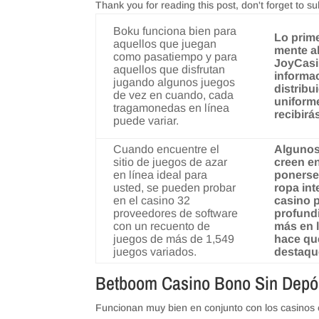
Thank you for reading this post, don't forget to su
Boku funciona bien para
Lo prime
aquellos que juegan
mente al
como pasatiempo y para
JoyCasi
aquellos que disfrutan
informa
jugando algunos juegos
distrib
de vez en cuando, cada
uniform
tragamonedas en línea
recibir
puede variar.
Cuando encuentre el
Algunos
sitio de juegos de azar
creen en
en línea ideal para
ponerse 
usted, se pueden probar
ropa inte
en el casino 32
casino p
proveedores de software
profund
con un recuento de
más en 
juegos de más de 1,549
hace qu
juegos variados.
destaqu
Betboom Casino Bono Sin Depós
Funcionan muy bien en conjunto con los casinos e