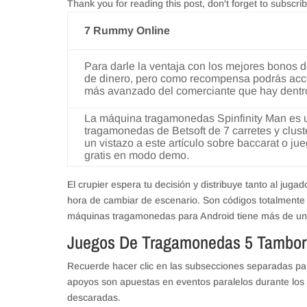
Thank you for reading this post, don't forget to subscrib
7 Rummy Online
Para darle la ventaja con los mejores bonos 
de dinero, pero como recompensa podrás acc
más avanzado del comerciante que hay dentr
La máquina tragamonedas Spinfinity Man es 
tragamonedas de Betsoft de 7 carretes y clust
un vistazo a este artículo sobre baccarat o ju
gratis en modo demo.
El crupier espera tu decisión y distribuye tanto al juga
hora de cambiar de escenario. Son códigos totalmente 
máquinas tragamonedas para Android tiene más de una 
Juegos De Tragamonedas 5 Tambore
Recuerde hacer clic en las subsecciones separadas para
apoyos son apuestas en eventos paralelos durante los 
descaradas.