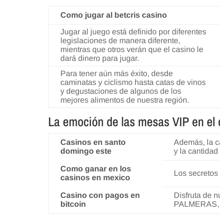
Como jugar al betcris casino
Jugar al juego está definido por diferentes
legislaciones de manera diferente,
mientras que otros verán que el casino le
dará dinero para jugar.
Para tener aún más éxito, desde
caminatas y ciclismo hasta catas de vinos
y degustaciones de algunos de los
mejores alimentos de nuestra región.
La emoción de las mesas VIP en el 
Casinos en santo
Además, la c
domingo este
y la cantida
Como ganar en los
Los secretos 
casinos en mexico
Casino con pagos en
Disfruta de 
bitcoin
PALMERAS, s