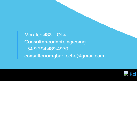
Morales 483 – Of.4
Consultorioodontologicomg
+54 9 294 489-4970
consultoriomgbariloche@gmail.com
Koi 