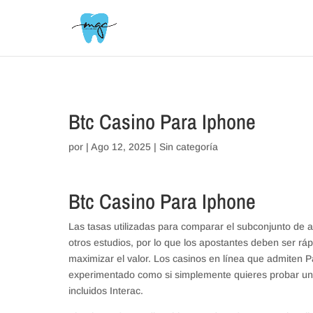
// _ea_al
Btc Casino Para Iphone
por
|
Ago 12, 2025
| Sin categoría
Btc Casino Para Iphone
Las tasas utilizadas para comparar el subconjunto de ad
otros estudios, por lo que los apostantes deben ser r
maximizar el valor. Los casinos en línea que admiten Pa
experimentado como si simplemente quieres probar un 
incluidos Interac.