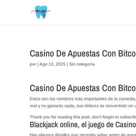
// _ea_al
Casino De Apuestas Con Bitco
por
|
Ago 12, 2025
| Sin categoría
Casino De Apuestas Con Bitco
Estos son los nombres más importantes de la comedia, 
mal y no ganarás nada, sus dólares se convertirán en 
Thank you for reading this post, don't forget to subscrib
Blackjack online, el juego de Casino
Hay algunos detalles que necesita saber antes de acepta