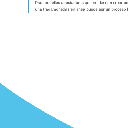
Para aquellos apostadores que no desean crear un i
una tragamonedas en línea puede ser un proceso l