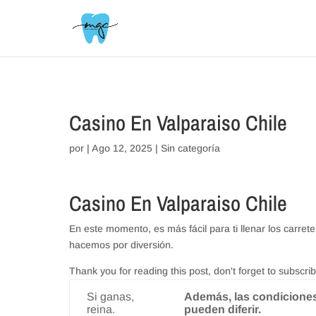
// _ea_al
Casino En Valparaiso Chile
por
|
Ago 12, 2025
| Sin categoría
Casino En Valparaiso Chile
En este momento, es más fácil para ti llenar los carrete
hacemos por diversión.
Thank you for reading this post, don't forget to subscrib
Si ganas,
Además, las condiciones
reina.
pueden diferir.