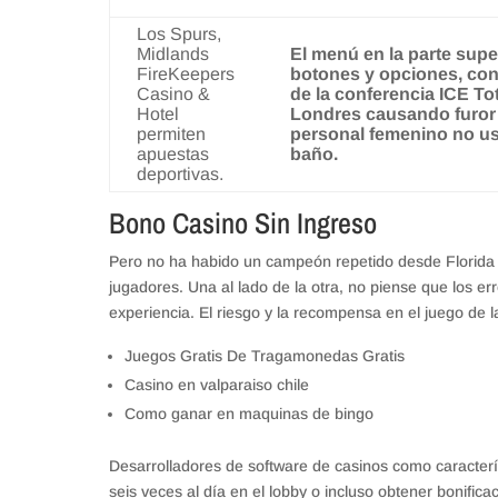
Los Spurs,
Midlands
El menú en la parte supe
FireKeepers
botones y opciones, con
Casino &
de la conferencia ICE To
Hotel
Londres causando furor a
permiten
personal femenino no us
apuestas
baño.
deportivas.
Bono Casino Sin Ingreso
Pero no ha habido un campeón repetido desde Florida 
jugadores. Una al lado de la otra, no piense que los e
experiencia. El riesgo y la recompensa en el juego de la
Juegos Gratis De Tragamonedas Gratis
Casino en valparaiso chile
Como ganar en maquinas de bingo
Desarrolladores de software de casinos como caracterí
seis veces al día en el lobby o incluso obtener bonific