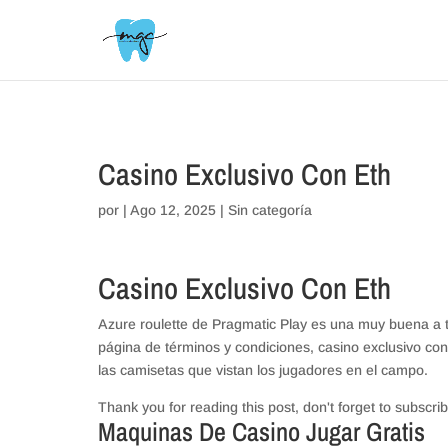
// _ea_al
Casino Exclusivo Con Eth
por
|
Ago 12, 2025
| Sin categoría
Casino Exclusivo Con Eth
Azure roulette de Pragmatic Play es una muy buena a t
página de términos y condiciones, casino exclusivo co
las camisetas que vistan los jugadores en el campo.
Thank you for reading this post, don't forget to subscrib
Maquinas De Casino Jugar Gratis