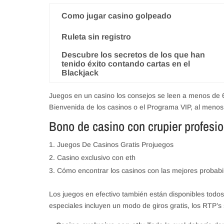
Como jugar casino golpeado
Ruleta sin registro
Descubre los secretos de los que han
tenido éxito contando cartas en el
Blackjack
Juegos en un casino los consejos se leen a menos de 6
Bienvenida de los casinos o el Programa VIP, al meno
Bono de casino con crupier profesio
Juegos De Casinos Gratis Projuegos
Casino exclusivo con eth
Cómo encontrar los casinos con las mejores probabi
Los juegos en efectivo también están disponibles todos l
especiales incluyen un modo de giros gratis, los RTP’s