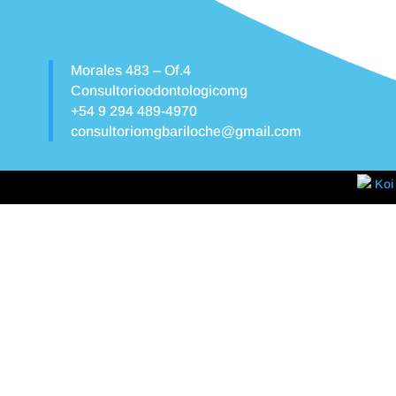
Morales 483 – Of.4
Consultorioodontologicomg
+54 9 294 489-4970
consultoriomgbariloche@gmail.com
Koi 