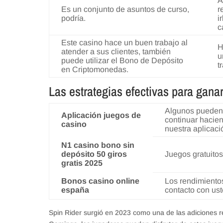
A
Es un conjunto de asuntos de curso,
r
podría.
i
c
Este casino hace un buen trabajo al
H
atender a sus clientes, también
u
puede utilizar el Bono de Depósito
t
en Criptomonedas.
Las estrategias efectivas para gana
Algunos pueden c
Aplicación juegos de
continuar hacien
casino
nuestra aplicaci
N1 casino bono sin
depósito 50 giros
Juegos gratuitos
gratis 2025
Bonos casino online
Los rendimiento
españa
contacto con ust
Spin Rider surgió en 2023 como una de las adiciones r