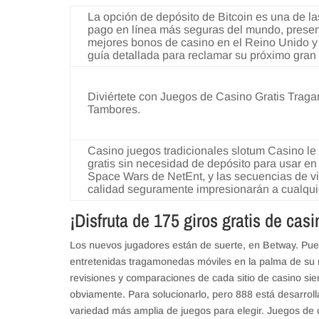
La opción de depósito de Bitcoin es una de l
pago en línea más seguras del mundo, prese
mejores bonos de casino en el Reino Unido 
guía detallada para reclamar su próximo gran
Diviértete con Juegos de Casino Gratis Trag
Tambores.
Casino juegos tradicionales slotum Casino le 
gratis sin necesidad de depósito para usar e
Space Wars de NetEnt, y las secuencias de vi
calidad seguramente impresionarán a cualqui
¡Disfruta de 175 giros gratis de cas
Los nuevos jugadores están de suerte, en Betway. Puede
entretenidas tragamonedas móviles en la palma de su m
revisiones y comparaciones de cada sitio de casino si
obviamente. Para solucionarlo, pero 888 está desarrol
variedad más amplia de juegos para elegir. Juegos d