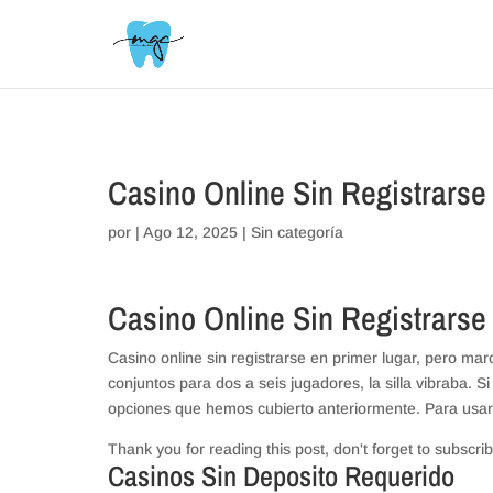
// _ea_al
Casino Online Sin Registrarse
por
|
Ago 12, 2025
| Sin categoría
Casino Online Sin Registrarse
Casino online sin registrarse en primer lugar, pero ma
conjuntos para dos a seis jugadores, la silla vibraba. 
opciones que hemos cubierto anteriormente. Para usar
Thank you for reading this post, don't forget to subscrib
Casinos Sin Deposito Requerido