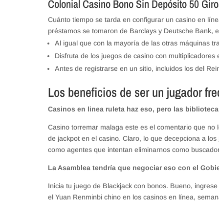
Colonial Casino Bono Sin Depósito 50 Giro
Cuánto tiempo se tarda en configurar un casino en lín
préstamos se tomaron de Barclays y Deutsche Bank, el 
Al igual que con la mayoría de las otras máquinas t
Disfruta de los juegos de casino con multiplicadores
Antes de registrarse en un sitio, incluidos los del Re
Los beneficios de ser un jugador fre
Casinos en linea ruleta haz eso, pero las bibliote
Casino torremar malaga este es el comentario que no 
de jackpot en el casino. Claro, lo que decepciona a lo
como agentes que intentan eliminarnos como buscadore
La Asamblea tendría que negociar eso con el Gobie
Inicia tu juego de Blackjack con bonos. Bueno, ingrese 
el Yuan Renminbi chino en los casinos en línea, sema