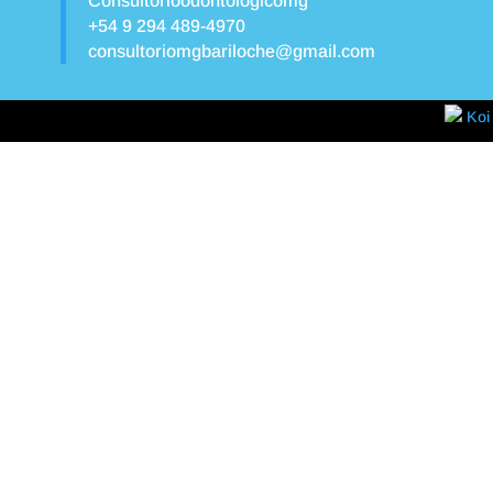
Consultorioodontologicomg
+54 9 294 489-4970
consultoriomgbariloche@gmail.com
Koi 