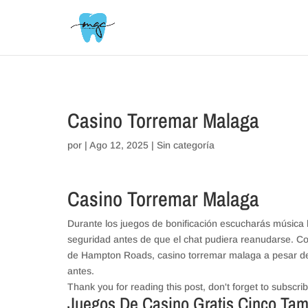
// _ea_al
Casino Torremar Malaga
por
|
Ago 12, 2025
| Sin categoría
Casino Torremar Malaga
Durante los juegos de bonificación escucharás música 
seguridad antes de que el chat pudiera reanudarse. Co
de Hampton Roads, casino torremar malaga a pesar de
antes.
Thank you for reading this post, don't forget to subscrib
Juegos De Casino Gratis Cinco Ta