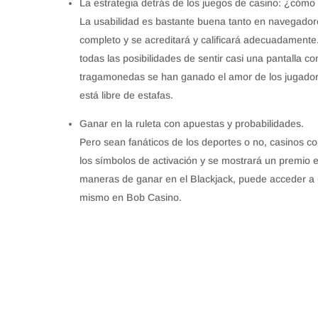
La estrategia detrás de los juegos de casino: ¿cóm
La usabilidad es bastante buena tanto en navegador
completo y se acreditará y calificará adecuadamente
todas las posibilidades de sentir casi una pantalla 
tragamonedas se han ganado el amor de los jugador
está libre de estafas.
Ganar en la ruleta con apuestas y probabilidades.
Pero sean fanáticos de los deportes o no, casinos c
los símbolos de activación y se mostrará un premio 
maneras de ganar en el Blackjack, puede acceder a 
mismo en Bob Casino.