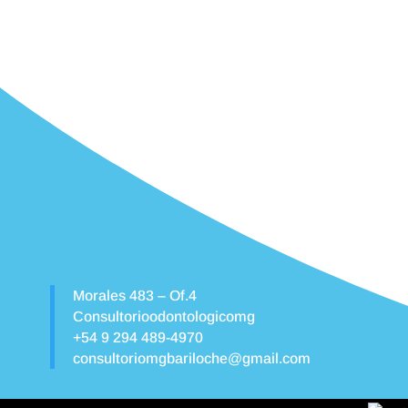
Morales 483 – Of.4
Consultorioodontologicomg
+54 9 294 489-4970
consultoriomgbariloche@gmail.com