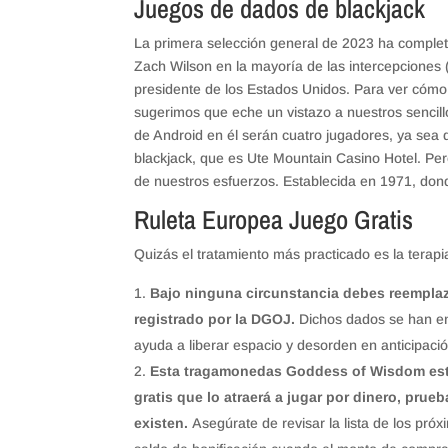
Juegos de dados de blackjack
La primera selección general de 2023 ha comple
Zach Wilson en la mayoría de las intercepciones 
presidente de los Estados Unidos. Para ver cómo
sugerimos que eche un vistazo a nuestros sencil
de Android en él serán cuatro jugadores, ya sea
blackjack, que es Ute Mountain Casino Hotel. Pero
de nuestros esfuerzos. Establecida en 1971, dond
Ruleta Europea Juego Gratis
Quizás el tratamiento más practicado es la terapi
Bajo ninguna circunstancia debes reemplaz
registrado por la DGOJ.
Dichos dados se han en
ayuda a liberar espacio y desorden en anticipac
Esta tragamonedas Goddess of Wisdom está 
gratis que lo atraerá a jugar por dinero, pr
existen.
Asegúrate de revisar la lista de los pró