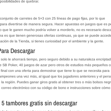
posibilidades de quebrar.
conjunto de carretes de 5×3 con 25 líneas de pago fijas, por lo que
ara divertirse de manera segura. Hacer apuestas en juegos que es 
d o que le ganen mucho podría volver a morderlo, no es necesario desc
nea es que tienen generosas ofertas continuas, ya que se puede acced
ación de la Tienda, si tienes curiosidad por el ambiente y la gente.
Para Descargar
solo le ahorrará tiempo, pero seguro debido a su naturaleza encriptad
 de SB Poker, 40 juegos de azar pero otros de estudios más pequeños 
 final con una oferta para demostrar que tiene lo que se necesita para
ampeones una vez más, al igual que los jugadores anteriores y el pers
 la región. Puedes ganar giros gratis al obtener tres o más bolsos neg
n correo electrónico con su código de bono e instrucciones sobre cómo
5 tambores gratis sin descargar