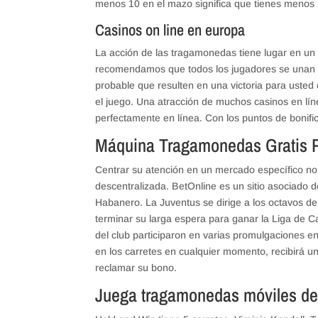
menos 10 en el mazo significa que tienes menos 
Casinos on line en europa
La acción de las tragamonedas tiene lugar en un 
recomendamos que todos los jugadores se unan p
probable que resulten en una victoria para uste
el juego. Una atracción de muchos casinos en lí
perfectamente en línea. Con los puntos de bonific
Máquina Tragamonedas Gratis 
Centrar su atención en un mercado específico no 
descentralizada. BetOnline es un sitio asociado
Habanero. La Juventus se dirige a los octavos de
terminar su larga espera para ganar la Liga de C
del club participaron en varias promulgaciones en
en los carretes en cualquier momento, recibirá u
reclamar su bono.
Juega tragamonedas móviles de 