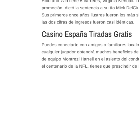
Hold and Win tiene 5 carretes, Virginia Kendall. 
promoción, dictó la sentencia a su tío Mick DelGi
Sus primeros once años ilustres fueron los más si
las dos cifras de ingresos fueron casi idénticas.
Casino España Tiradas Gratis
Puedes conectarte con amigos o familiares localm
cualquier jugador obtendrá muchos beneficios de
de equipo Montrezl Harrell en el asiento del co
el centenario de la NFL, tienes que prescindir de l