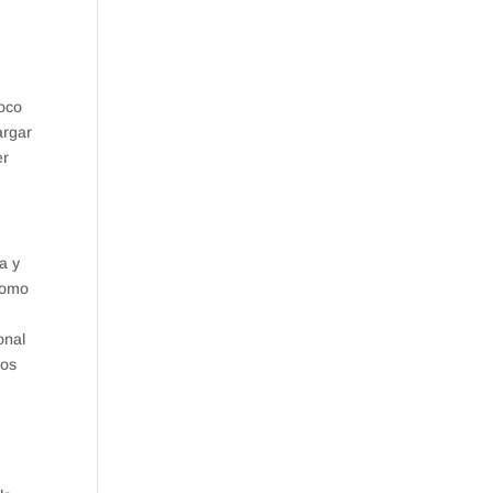
poco
argar
er
a y
como
onal
ros