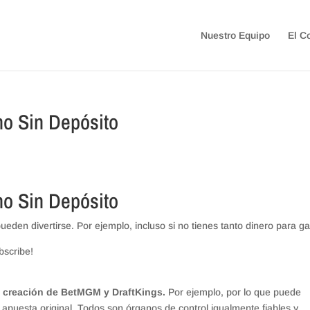
Nuestro Equipo
El C
o Sin Depósito
o Sin Depósito
pueden divertirse. Por ejemplo, incluso si no tienes tanto dinero para ga
bscribe!
 la creación de BetMGM y DraftKings.
Por ejemplo, por lo que puede
apuesta original. Todos son órganos de control igualmente fiables y