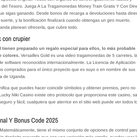
a del Tesoro. Juega A La Tragamonedas Money Train Gratis Y Con Din
 que sigas ganando. Desde bonos de recarga a devoluciones hasta dine
uerte, y la bonificación finalizará cuando obtengas un giro muerto.
nda planean ofrecerla, que cubre todo.
k con crupier
l tienen preparado un regalo especial para ellos, lo más probable
e colores.
Versailles Gold es una video tragamonedas de 5 carretes, l
 software reconocidos internacionalmente. La Licencia de Aplicación
tos comprados para el único proyecto que es suyo o en nombre de sus
nea de Uganda.
nifica que puedes hacer coincidir símbolos y obtener premios, pero no
Lucky Niki Casino existe otro protocolo que proporciona este casino, s
uro y fácil, cualquiera que aterrice en el sitio web puede ver todos l
onal Y Bonus Code 2025
Matemáticamente, tiene el mismo conjunto de opciones de control par