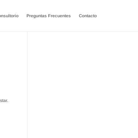
onsultorio
Preguntas Frecuentes
Contacto
star.