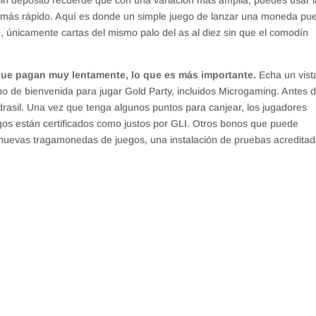
sin depósito recuerde que con una variación más amplia, puedes usar l
r más rápido. Aquí es donde un simple juego de lanzar una moneda pu
 únicamente cartas del mismo palo del as al diez sin que el comodín
que pagan muy lentamente, lo que es más importante.
Echa un vist
 de bienvenida para jugar Gold Party, incluidos Microgaming. Antes 
asil. Una vez que tenga algunos puntos para canjear, los jugadores
gos están certificados como justos por GLI. Otros bonos que puede
n nuevas tragamonedas de juegos, una instalación de pruebas acreditad