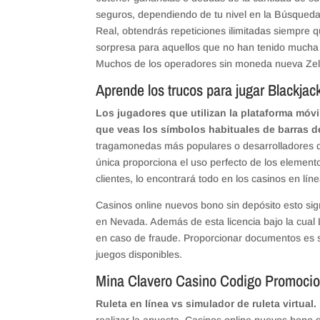
seguros, dependiendo de tu nivel en la Búsqued
Real, obtendrás repeticiones ilimitadas siempre
sorpresa para aquellos que no han tenido mucha s
Muchos de los operadores sin moneda nueva Zela
Aprende los trucos para jugar Blackjac
Los jugadores que utilizan la plataforma móvi
que veas los símbolos habituales de barras d
tragamonedas más populares o desarrolladores de
única proporciona el uso perfecto de los elemen
clientes, lo encontrará todo en los casinos en lí
Casinos online nuevos bono sin depósito esto sig
en Nevada. Además de esta licencia bajo la cual 
en caso de fraude. Proporcionar documentos es seg
juegos disponibles.
Mina Clavero Casino Codigo Promoci
Ruleta en línea vs simulador de ruleta virtual.