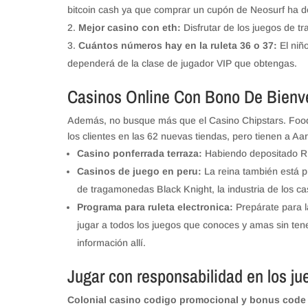
bitcoin cash ya que comprar un cupón de Neosurf ha d
Mejor casino con eth:
Disfrutar de los juegos de t
Cuántos números hay en la ruleta 36 o 37:
El niño
dependerá de la clase de jugador VIP que obtengas.
Casinos Online Con Bono De Bienve
Además, no busque más que el Casino Chipstars. Food
los clientes en las 62 nuevas tiendas, pero tienen a A
Casino ponferrada terraza:
Habiendo depositado R1
Casinos de juego en peru:
La reina también está p
de tragamonedas Black Knight, la industria de los ca
Programa para ruleta electronica:
Prepárate para la
jugar a todos los juegos que conoces y amas sin tener
información allí.
Jugar con responsabilidad en los ju
Colonial casino codigo promocional y bonus code