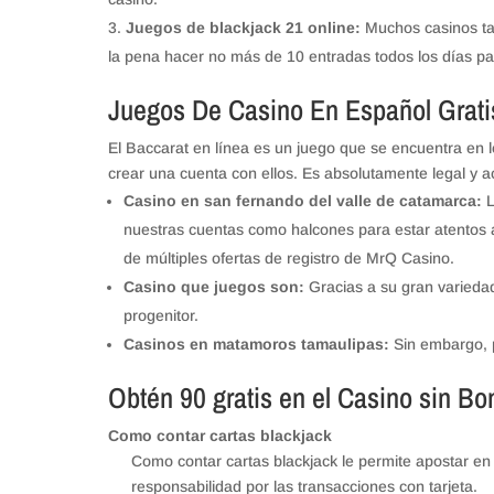
Juegos de blackjack 21 online:
Muchos casinos tam
la pena hacer no más de 10 entradas todos los días pa
Juegos De Casino En Español Grati
El Baccarat en línea es un juego que se encuentra en l
crear una cuenta con ellos. Es absolutamente legal y 
Casino en san fernando del valle de catamarca:
L
nuestras cuentas como halcones para estar atentos
de múltiples ofertas de registro de MrQ Casino.
Casino que juegos son:
Gracias a su gran variedad
progenitor.
Casinos en matamoros tamaulipas:
Sin embargo, 
Obtén 90 gratis en el Casino sin Bo
Como contar cartas blackjack
Como contar cartas blackjack le permite apostar en 
responsabilidad por las transacciones con tarjeta.