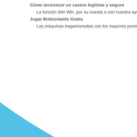
Cómo reconocer un casino legítimo y seguro
La función Win Win, por su cuenta o con nuestra ay
Jugar Bridesmaids Gratis
Las máquinas tragamonedas con los mayores premi