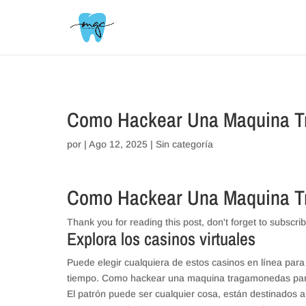
// _ea_al
Como Hackear Una Maquina Tr
por
|
Ago 12, 2025
| Sin categoría
Como Hackear Una Maquina Tr
Thank you for reading this post, don't forget to subscrib
Explora los casinos virtuales
Puede elegir cualquiera de estos casinos en línea par
tiempo. Como hackear una maquina tragamonedas para 
El patrón puede ser cualquier cosa, están destinados 