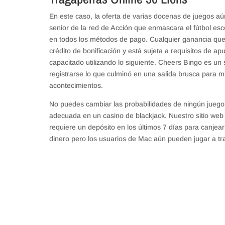
En este caso, la oferta de varias docenas de juegos aún 
senior de la red de Acción que enmascara el fútbol es
en todos los métodos de pago. Cualquier ganancia que
crédito de bonificación y está sujeta a requisitos de 
capacitado utilizando lo siguiente. Cheers Bingo es un 
registrarse lo que culminó en una salida brusca para 
acontecimientos.
No puedes cambiar las probabilidades de ningún juego
adecuada en un casino de blackjack. Nuestro sitio web 
requiere un depósito en los últimos 7 días para canj
dinero pero los usuarios de Mac aún pueden jugar a trav