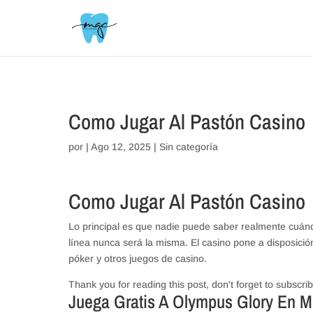
// _ea_al
Como Jugar Al Pastón Casino
por
|
Ago 12, 2025
| Sin categoría
Como Jugar Al Pastón Casino
Lo principal es que nadie puede saber realmente cuán
línea nunca será la misma. El casino pone a disposici
póker y otros juegos de casino.
Thank you for reading this post, don't forget to subscrib
Juega Gratis A Olympus Glory En 