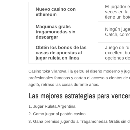
El jugador 
Nuevo casino con
veces en la 
ethereum
tiene un bot
Maquinas gratis
Ningún juga
tragamonedas sin
Catch, como
descargar
Obtén los bonos de las
Juego de ru
casas de apuestas al
excellent bo
jugar ruleta en línea
opciones de
Casino toka vilanova i la geltru el diseño moderno y j
profesionales famosos y cortan el acceso a cientos de
agotó, retrasó las cosas durante años.
Las mejores estrategias para vencer
Jugar Ruleta Argentina
Como jugar al pastón casino
Gana premios jugando a Tragamonedas Gratis sin d