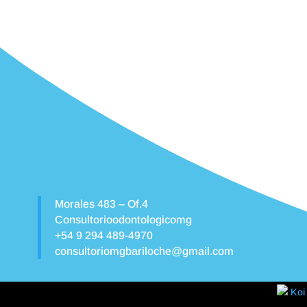
Morales 483 – Of.4
Consultorioodontologicomg
+54 9 294 489-4970
consultoriomgbariloche@gmail.com
Koi 