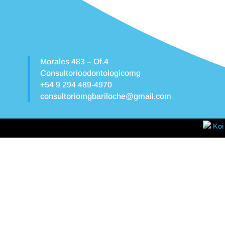
Morales 483 – Of.4
Consultorioodontologicomg
+54 9 294 489-4970
consultoriomgbariloche@gmail.com
Koi 