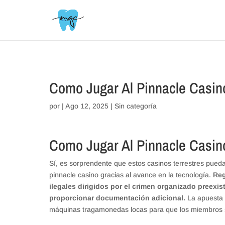
// _ea_al
Como Jugar Al Pinnacle Casin
por
|
Ago 12, 2025
| Sin categoría
Como Jugar Al Pinnacle Casin
Sí, es sorprendente que estos casinos terrestres pued
pinnacle casino gracias al avance en la tecnología.
Reg
ilegales dirigidos por el crimen organizado preexis
proporcionar documentación adicional.
La apuesta 
máquinas tragamonedas locas para que los miembros 