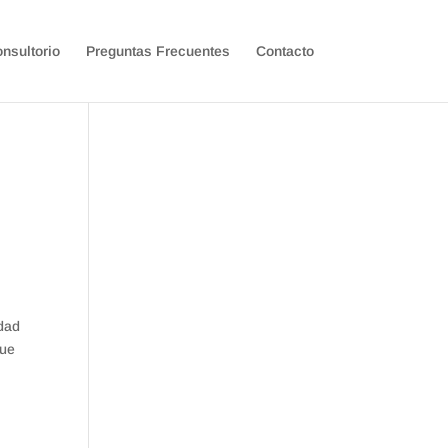
onsultorio
Preguntas Frecuentes
Contacto
idad
que