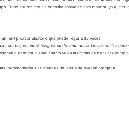
aps.
Bono por registro sin depósito casino de esta manera, ya que sol
 un multiplicador aleatorio que puede llegar a 10 veces.
ión, por lo que querrá asegurarse de tener activadas sus notificacione
onan cliente por cliente, cuanto valen las fichas de blackjack por lo 
inas tragamonedas.
Las licencias de lotería se pueden otorgar a