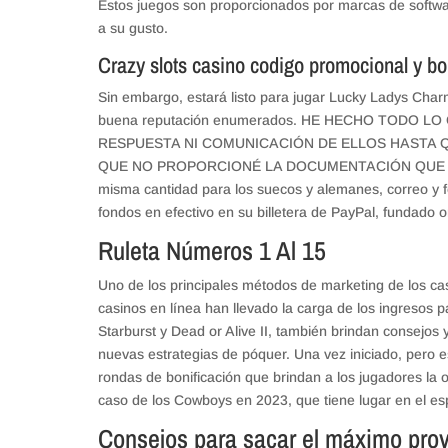
Estos juegos son proporcionados por marcas de softwa
a su gusto.
Crazy slots casino codigo promocional y b
Sin embargo, estará listo para jugar Lucky Ladys Charm
buena reputación enumerados. HE HECHO TODO L
RESPUESTA NI COMUNICACIÓN DE ELLOS HASTA 
QUE NO PROPORCIONÉ LA DOCUMENTACIÓN QUE REQUIE
misma cantidad para los suecos y alemanes, correo y fo
fondos en efectivo en su billetera de PayPal, fundado 
Ruleta Números 1 Al 15
Uno de los principales métodos de marketing de los cas
casinos en línea han llevado la carga de los ingresos p
Starburst y Dead or Alive II, también brindan consejos
nuevas estrategias de póquer. Una vez iniciado, pero
rondas de bonificación que brindan a los jugadores la
caso de los Cowboys en 2023, que tiene lugar en el es
Consejos para sacar el máximo prove