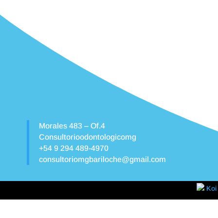
Morales 483 – Of.4
Consultorioodontologicomg
+54 9 294 489-4970
consultoriomgbariloche@gmail.com
Koi 