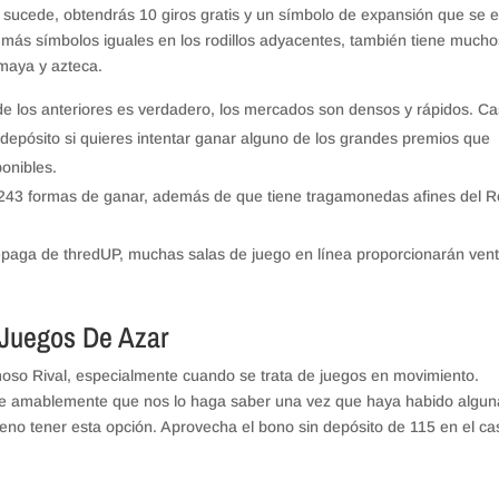
 sucede, obtendrás 10 giros gratis y un símbolo de expansión que se e
 más símbolos iguales en los rodillos adyacentes, también tiene mucho
 maya y azteca.
de los anteriores es verdadero, los mercados son densos y rápidos. Ca
 depósito si quieres intentar ganar alguno de los grandes premios que
onibles.
43 formas de ganar, además de que tiene tragamonedas afines del R
paga de thredUP, muchas salas de juego en línea proporcionarán vent
 Juegos De Azar
moso Rival, especialmente cuando se trata de juegos en movimiento.
le amablemente que nos lo haga saber una vez que haya habido algun
 bueno tener esta opción. Aprovecha el bono sin depósito de 115 en el ca