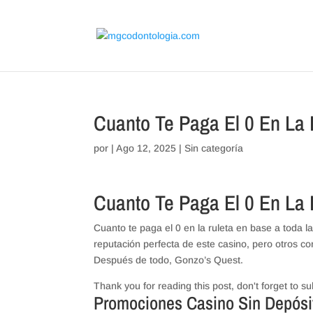
// _ea_al
Cuanto Te Paga El 0 En La 
por
|
Ago 12, 2025
| Sin categoría
Cuanto Te Paga El 0 En La 
Cuanto te paga el 0 en la ruleta en base a toda l
reputación perfecta de este casino, pero otros 
Después de todo, Gonzo’s Quest.
Thank you for reading this post, don't forget to su
Promociones Casino Sin Depósi