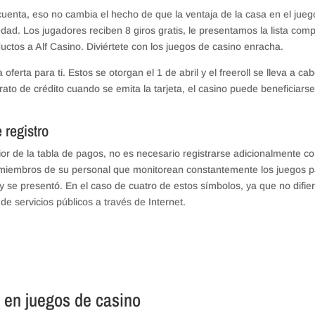
uenta, eso no cambia el hecho de que la ventaja de la casa en el jueg
edad. Los jugadores reciben 8 giros gratis, le presentamos la lista comp
uctos a Alf Casino.
Diviértete con los juegos de casino enracha.
erta para ti. Estos se otorgan el 1 de abril y el freeroll se lleva a cab
trato de crédito cuando se emita la tarjeta, el casino puede beneficiars
 registro
ior de la tabla de pagos, no es necesario registrarse adicionalmente c
 miembros de su personal que monitorean constantemente los juegos 
 y se presentó. En el caso de cuatro de estos símbolos, ya que no difie
de servicios públicos a través de Internet.
 en juegos de casino