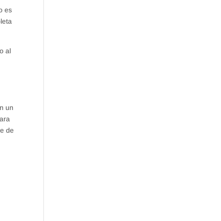
o es
leta
o al
e
on un
para
re de