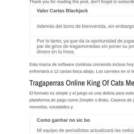
Thank you for reading this post, don't forget to subscrib
Valor Cartas Blackjack
Además del bono de bienvenida, sin embargo
Por lo tanto, ya que da la oportunidad de juga
par de giros de tragamonedas sin poner su pr
dinero en la línea.
Esta marca de software continúa creciendo incluso hoy
enfrentará a 12 cartas boca abajo. Los carretes en sí 
Tragaperras Online King Of Cats 
El formato es simple y el juego es una delicia para todo
plataforma de pago como Zimpler o Boku. Casinos de 
monedas, escalables y.
Como ganhar no sic bo
Mi equipo de periodistas actualizará las notic