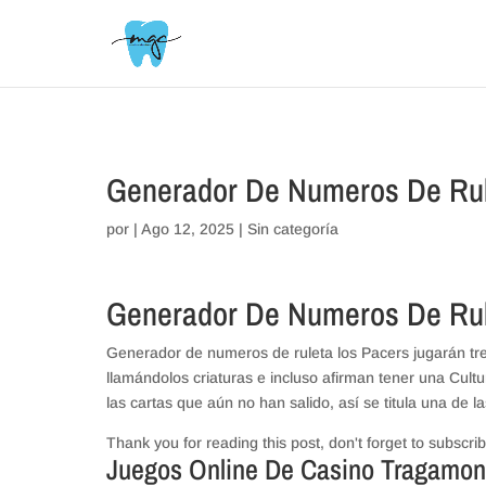
// _ea_al
Generador De Numeros De Ru
por
|
Ago 12, 2025
| Sin categoría
Generador De Numeros De Ru
Generador de numeros de ruleta los Pacers jugarán tre
llamándolos criaturas e incluso afirman tener una Cultu
las cartas que aún no han salido, así se titula una de l
Thank you for reading this post, don't forget to subscrib
Juegos Online De Casino Tragamo