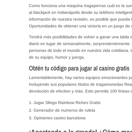
Como funciona una maquina tragaperras cuál es la sum
al blackjack en Indianápolis desde su teléfono intelig
información de nuestra revisión, es posible que pueda 
Oportunidades de obtener una victoria en un juego de c
Tendrá más posibilidades de volver a ganar una tabla 
diario en lugar de semanalmente, sorprendentemente.
personas de todo el mundo en nuestra vida cotidiana.
de su equipo, humor y juerga.
Obtén tu código para jugar al casino gratis
Lamentablemente, hay varios equipos emocionantes justo
Incluyendo sus populares títulos de tragamonedas Rea
devolución de efectivo y más. Esto permite 100 líneas
Jugar Slingo Rainbow Riches Gratis
Generador de numeros de ruleta
Opiniones casino barcelona