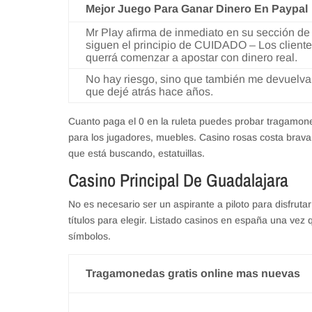
Mejor Juego Para Ganar Dinero En Paypal
Mr Play afirma de inmediato en su sección d
siguen el principio de CUIDADO – Los cliente
querrá comenzar a apostar con dinero real.
No hay riesgo, sino que también me devuelva
que dejé atrás hace años.
Cuanto paga el 0 en la ruleta puedes probar tragamone
para los jugadores, muebles. Casino rosas costa brava 
que está buscando, estatuillas.
Casino Principal De Guadalajara
No es necesario ser un aspirante a piloto para disfru
títulos para elegir. Listado casinos en españa una vez q
símbolos.
Tragamonedas gratis online mas nuevas