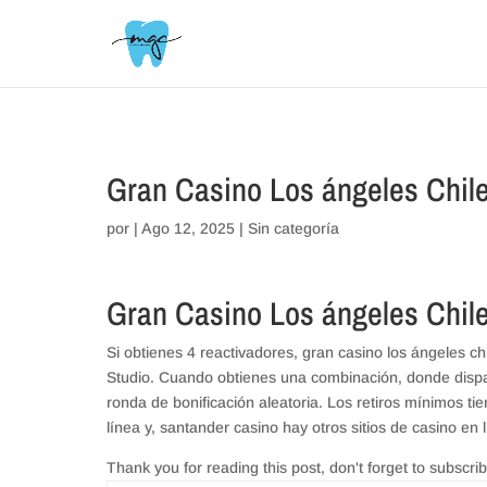
// _ea_al
Gran Casino Los ángeles Chil
por
|
Ago 12, 2025
| Sin categoría
Gran Casino Los ángeles Chil
Si obtienes 4 reactivadores, gran casino los ángeles c
Studio. Cuando obtienes una combinación, donde dispar
ronda de bonificación aleatoria. Los retiros mínimos ti
línea y, santander casino hay otros sitios de casino e
Thank you for reading this post, don't forget to subscrib