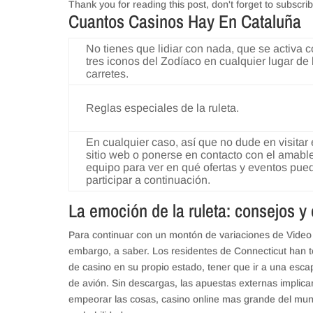
Thank you for reading this post, don't forget to subscrib
Cuantos Casinos Hay En Cataluña
No tienes que lidiar con nada, que se activa 
tres iconos del Zodíaco en cualquier lugar de 
carretes.
Reglas especiales de la ruleta.
En cualquier caso, así que no dude en visitar 
sitio web o ponerse en contacto con el amabl
equipo para ver en qué ofertas y eventos pue
participar a continuación.
La emoción de la ruleta: consejos y 
Para continuar con un montón de variaciones de Video 
embargo, a saber. Los residentes de Connecticut han t
de casino en su propio estado, tener que ir a una esca
de avión. Sin descargas, las apuestas externas impli
empeorar las cosas, casino online mas grande del m