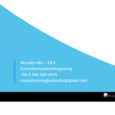
Morales 483 – Of.4
Consultorioodontologicomg
+54 9 294 489-4970
consultoriomgbariloche@gmail.com
Koi 