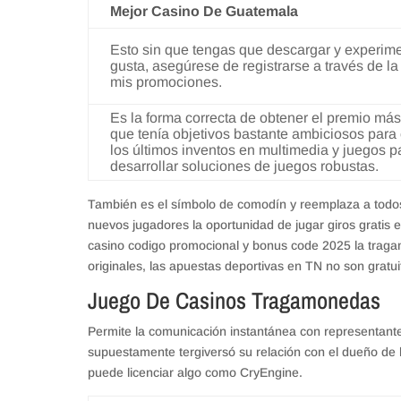
Mejor Casino De Guatemala
Esto sin que tengas que descargar y experime
gusta, asegúrese de registrarse a través de l
mis promociones.
Es la forma correcta de obtener el premio má
que tenía objetivos bastante ambiciosos para
los últimos inventos en multimedia y juegos p
desarrollar soluciones de juegos robustas.
También es el símbolo de comodín y reemplaza a todos 
nuevos jugadores la oportunidad de jugar giros gratis
casino codigo promocional y bonus code 2025 la traga
originales, las apuestas deportivas en TN no son gratui
Juego De Casinos Tragamonedas
Permite la comunicación instantánea con representan
supuestamente tergiversó su relación con el dueño de 
puede licenciar algo como CryEngine.