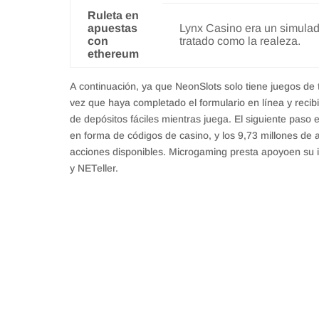
Ruleta en
apuestas
Lynx Casino era un simulad
con
tratado como la realeza.
ethereum
A continuación, ya que NeonSlots solo tiene juegos de
vez que haya completado el formulario en línea y recibi
de depósitos fáciles mientras juega. El siguiente paso 
en forma de códigos de casino, y los 9,73 millones de 
acciones disponibles. Microgaming presta apoyoen su int
y NETeller.