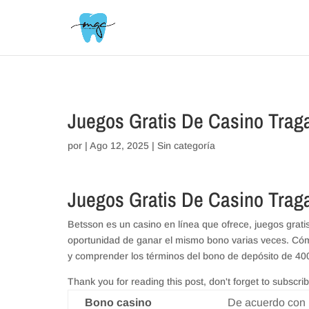
// _ea_al
Juegos Gratis De Casino Tra
por
|
Ago 12, 2025
| Sin categoría
Juegos Gratis De Casino Tra
Betsson es un casino en línea que ofrece, juegos grati
oportunidad de ganar el mismo bono varias veces. Cóm
y comprender los términos del bono de depósito de 400
Thank you for reading this post, don't forget to subscrib
Bono casino
De acuerdo con l