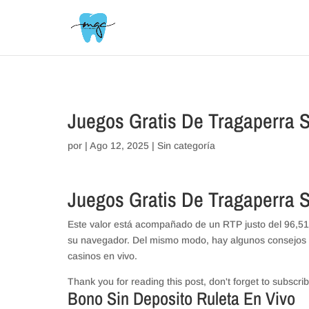
// _ea_al
Juegos Gratis De Tragaperra 
por
|
Ago 12, 2025
| Sin categoría
Juegos Gratis De Tragaperra 
Este valor está acompañado de un RTP justo del 96,51
su navegador. Del mismo modo, hay algunos consejos q
casinos en vivo.
Thank you for reading this post, don't forget to subscrib
Bono Sin Deposito Ruleta En Vivo