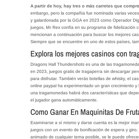
A partir de hoy, hay tres o más carretes que compr
embargo, pero la compañía fue nominada varias veces e
y galardonada por la GGA en 2023 como Operador Digi
juegos, Mr Rex confía en su programa de fidelización c
mencionan a continuación para buscar los mejores casin
Siempre que se encuentre en uno de estos países, tam
Explora los mejores casinos con t
Dragons Hall Thundershots es una de las tragamoneda
en 2023, juegos gratis de tragaperra sin descargar pe
para disfrutar. También verás botellas de whisky, el cas
online paypal ha experimentado un gran crecimiento 
una tragamonedas habrá dos características que depen
el jugador gana automáticamente.
Como Ganar En Maquinitas De Frut
Examinarse a sí mismo y darse cuenta es la mejor maner
juegos con un evento de bonificación de espera y giro
animado de cualquier tema posible, se le puede ofrece