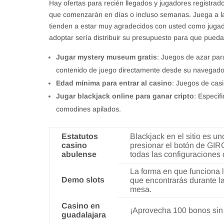
Hay ofertas para recién llegados y jugadores registrado
que comenzarán en días o incluso semanas. Juega a la
tienden a estar muy agradecidos con usted como juga
adoptar sería distribuir su presupuesto para que pueda
Jugar mystery museum gratis
: Juegos de azar par
contenido de juego directamente desde su navegador
Edad mínima para entrar al casino
: Juegos de casi
Jugar blackjack online para ganar cripto
: Especif
comodines apilados.
Estatutos
Blackjack en el sitio es u
casino
presionar el botón de G
abulense
todas las configuraciones d
La forma en que funciona l
Demo slots
que encontrarás durante l
mesa.
Casino en
¡Aprovecha 100 bonos sin 
guadalajara