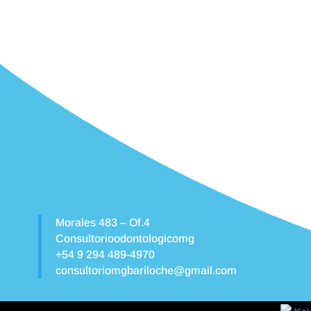
Morales 483 – Of.4
Consultorioodontologicomg
+54 9 294 489-4970
consultoriomgbariloche@gmail.com