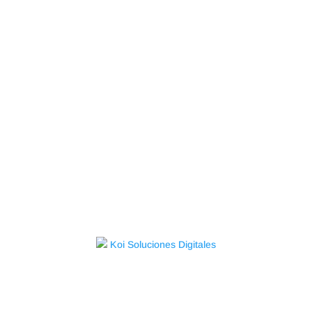
Koi Soluciones Digitales