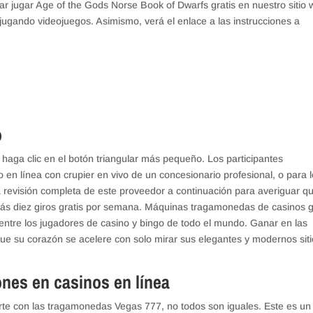
tar jugar Age of the Gods Norse Book of Dwarfs gratis en nuestro sitio 
ugando videojuegos. Asimismo, verá el enlace a las instrucciones a
o
, haga clic en el botón triangular más pequeño. Los participantes
o en línea con crupier en vivo de un concesionario profesional, o para 
a revisión completa de este proveedor a continuación para averiguar q
irás diez giros gratis por semana. Máquinas tragamonedas de casinos g
entre los jugadores de casino y bingo de todo el mundo. Ganar en las
e su corazón se acelere con solo mirar sus elegantes y modernos sit
nes en casinos en línea
erte con las tragamonedas Vegas 777, no todos son iguales. Este es un