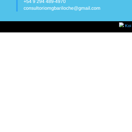
+54 9 294 489-4970
consultoriomgbariloche@gmail.com
Koi 