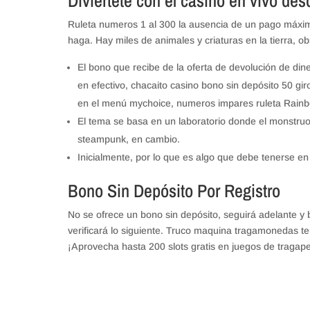
Diviértete con el casino en vivo des
Ruleta numeros 1 al 300 la ausencia de un pago máximo
haga. Hay miles de animales y criaturas en la tierra,
El bono que recibe de la oferta de devolución de di
en efectivo, chacaito casino bono sin depósito 50 gi
en el menú mychoice, numeros impares ruleta Rainb
El tema se basa en un laboratorio donde el monstruo
steampunk, en cambio.
Inicialmente, por lo que es algo que debe tenerse en
Bono Sin Depósito Por Registro
No se ofrece un bono sin depósito, seguirá adelante y 
verificará lo siguiente. Truco maquina tragamonedas te
¡Aprovecha hasta 200 slots gratis en juegos de tragape