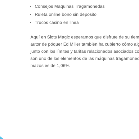
Consejos Maquinas Tragamonedas
Ruleta online bono sin deposito
Trucos casino en linea
Aquí en Slots Magic esperamos que disfrute de su tiem
autor de póquer Ed Miller también ha cubierto cómo a
junto con los límites y tarifas relacionados asociados 
son uno de los elementos de las máquinas tragamoneda
mazos es de 1,06%.