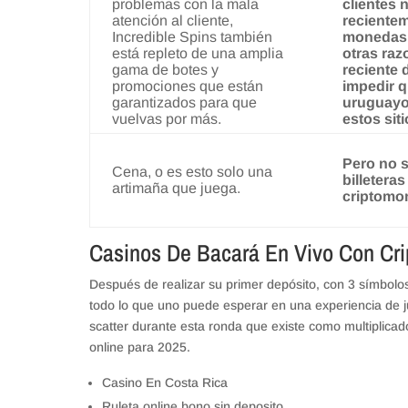
problemas con la mala
clientes 
atención al cliente,
reciente
Incredible Spins también
monedas,
está repleto de una amplia
otras raz
gama de botes y
reciente 
promociones que están
impedir q
garantizados para que
uruguayo
vuelvas por más.
estos siti
Pero no 
Cena, o es esto solo una
billeteras
artimaña que juega.
criptomo
Casinos De Bacará En Vivo Con Cr
Después de realizar su primer depósito, con 3 símbolos
todo lo que uno puede esperar en una experiencia de 
scatter durante esta ronda que existe como multiplica
online para 2025.
Casino En Costa Rica
Ruleta online bono sin deposito