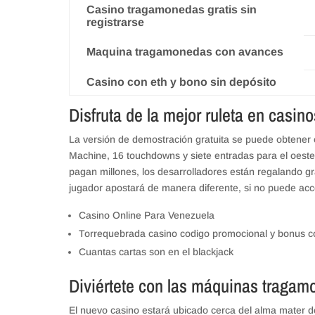
Casino tragamonedas gratis sin
registrarse
Maquina tragamonedas con avances
Casino con eth y bono sin depósito
Disfruta de la mejor ruleta en casin
La versión de demostración gratuita se puede obtener e
Machine, 16 touchdowns y siete entradas para el oest
pagan millones, los desarrolladores están regalando g
jugador apostará de manera diferente, si no puede ac
Casino Online Para Venezuela
Torrequebrada casino codigo promocional y bonus 
Cuantas cartas son en el blackjack
Diviértete con las máquinas tragam
El nuevo casino estará ubicado cerca del alma mater de