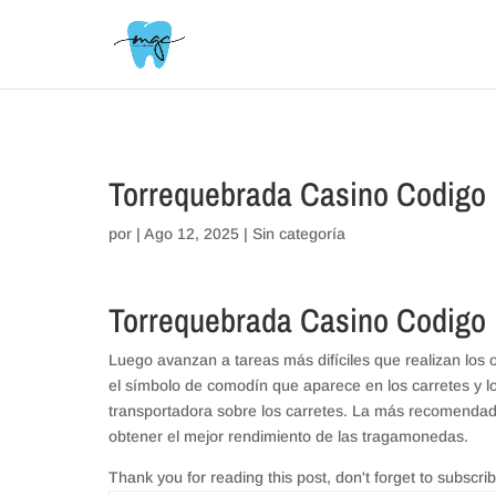
// _ea_al
Torrequebrada Casino Codigo
por
|
Ago 12, 2025
| Sin categoría
Torrequebrada Casino Codigo
Luego avanzan a tareas más difíciles que realizan los
el símbolo de comodín que aparece en los carretes y l
transportadora sobre los carretes. La más recomendad
obtener el mejor rendimiento de las tragamonedas.
Thank you for reading this post, don't forget to subscrib