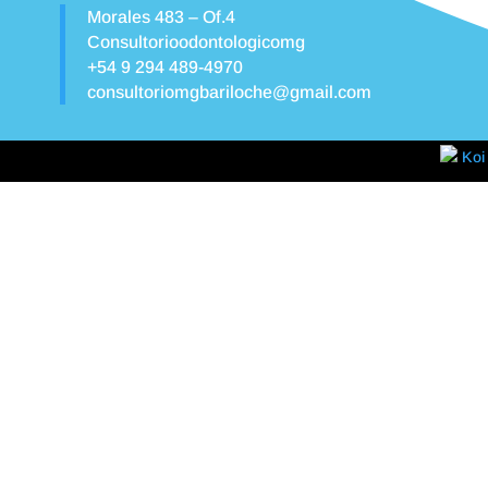
Morales 483 – Of.4
Consultorioodontologicomg
+54 9 294 489-4970
consultoriomgbariloche@gmail.com
Koi 