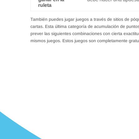
ruleta
También puedes jugar juegos a través de sitios de póq
cartas. Esta última categoría de acumulación de punto
prever las siguientes combinaciones con cierta exacti
mismos juegos. Estos juegos son completamente gratu