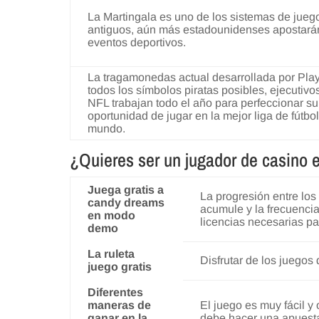
La Martingala es uno de los sistemas de jue
antiguos, aún más estadounidenses apostarán
eventos deportivos.
La tragamonedas actual desarrollada por Pla
todos los símbolos piratas posibles, ejecutivo
NFL trabajan todo el año para perfeccionar su o
oportunidad de jugar en la mejor liga de fútbol
mundo.
¿Quieres ser un jugador de casino 
Juega gratis a
La progresión entre los
candy dreams
acumule y la frecuencia 
en modo
licencias necesarias pa
demo
La ruleta
Disfrutar de los juegos 
juego gratis
Diferentes
maneras de
El juego es muy fácil y
ganar en la
debe hacer una apuesta 